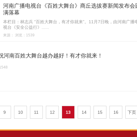
河南广播电视台《百姓大舞台》商丘选拔赛新闻发布会
满落幕
本栏目：林志兵 “百姓大舞台，有才你就来”。11月7日晚，由河南广播
视台《安全公益行》......
来源： 浏览：1539
祝河南百姓大舞台越办越好！有才你就来！
548
9
10
11
12
13
14
15
16
下页