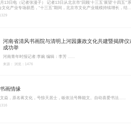
月13日电（记者张漫子） 记者13日从北京市“回顾‘十三五’展望‘十四五’”
文化产业专场获悉，“十三五”期间，北京市文化产业规模持续增长，结.....
329
河南省清风书画院与清明上河园廉政文化共建暨揭牌仪
成功举
河南青年时报记者:李豌 编辑：李芳 ......
来源： 浏览：1476
 书画情缘
蒋文焱，原名蒋文化，号惊天居士，皈依法号释能文。自幼喜爱书法......
316