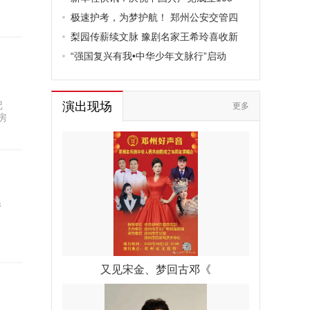
极速护考，为梦护航！ 郑州公安交管四
梨园传薪续文脉 豫剧名家王希玲喜收新
“强国复兴有我•中华少年文脉行”启动
记
演出现场
更多
房
系
又见宋金、梦回古邓《