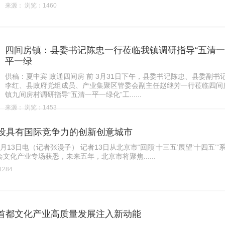
来源： 浏览：1460
四间房镇：县委书记陈忠一行莅临我镇调研指导“五清一
平一绿
供稿：夏中宾 政通四间房 前 3月31日下午，县委书记陈忠、县委副书
李红、县政府党组成员、产业集聚区管委会副主任赵继芳一行莅临四间
镇九间房村调研指导“五清一平一绿化”工......
来源： 浏览：1453
设具有国际竞争力的创新创意城市
月13日电（记者张漫子） 记者13日从北京市“回顾‘十三五’展望‘十四五’”
文化产业专场获悉，未来五年，北京市将聚焦......
284
为首都文化产业高质量发展注入新动能