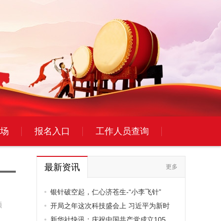
场
报名入口
工作人员查询
最新资讯
更多
银针破空起，仁心济苍生-“小李飞针”
颁
开局之年这次科技盛会上 习近平为新时
新华社快讯：庆祝中国共产党成立105