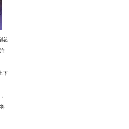
副总
海
。
上下
，
将