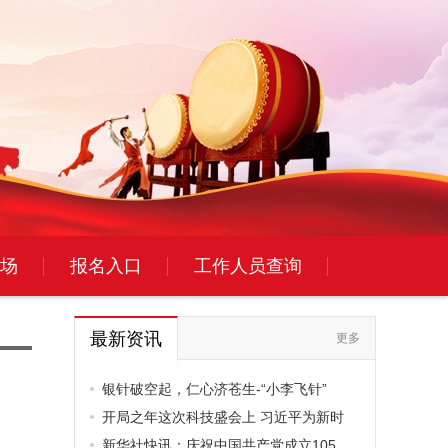
场
报名入口
工作人员查询
最新资讯
更多
银针破空起，仁心济苍生-“小李飞针”
开局之年这次科技盛会上 习近平为新时
新华社快讯：庆祝中国共产党成立105