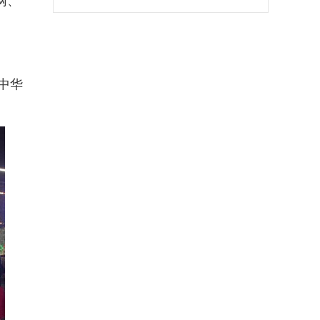
网、
中华