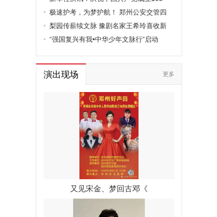
极速护考，为梦护航！ 郑州公安交管四
梨园传薪续文脉 豫剧名家王希玲喜收新
“强国复兴有我•中华少年文脉行”启动
演出现场
更多
又见宋金、梦回古邓《
兵