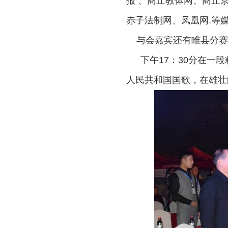
报 、商丘教体网、商丘
赤子法制网、凤凰网.等
与会嘉宾还有睢县分赛
下午
17：30分在
人民共和国国歌，在雄壮