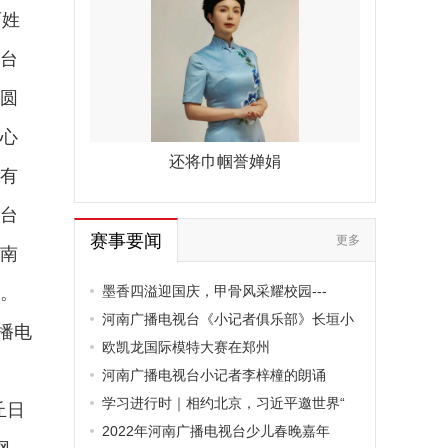
百姓
台
圆
心
还将巾帼誉婵娟
有
台
赛事要闻
更多
南
。
墨香四溢迎国庆，甲骨风采耀校园---
河南广播电视台《小记者俱乐部》长垣小
播电
欧凯龙国际模特大赛在郑州
河南广播电视台小记者李梓橦的朗诵
学习进行时｜相约北京，习近平邀世界“
丘日
2022年河南广播电视台少儿春晚嘉年