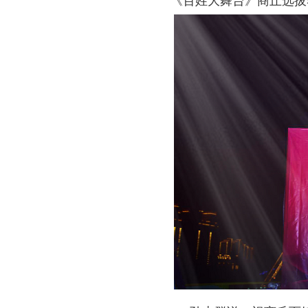
《百姓大舞台》商丘选拔