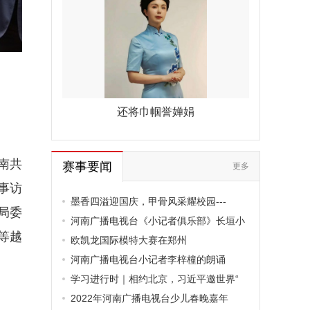
还将巾帼誉婵娟
南共
赛事要闻
更多
事访
墨香四溢迎国庆，甲骨风采耀校园---
局委
河南广播电视台《小记者俱乐部》长垣小
等越
欧凯龙国际模特大赛在郑州
河南广播电视台小记者李梓橦的朗诵
学习进行时｜相约北京，习近平邀世界“
2022年河南广播电视台少儿春晚嘉年