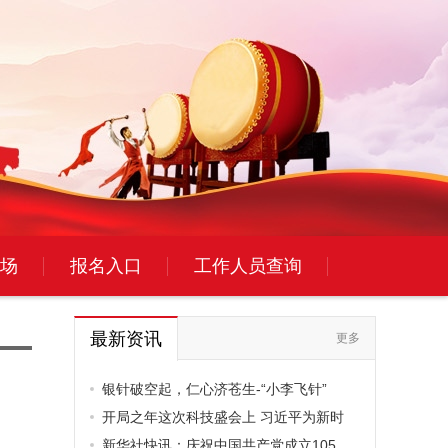
场
报名入口
工作人员查询
最新资讯
更多
银针破空起，仁心济苍生-“小李飞针”
开局之年这次科技盛会上 习近平为新时
新华社快讯：庆祝中国共产党成立105